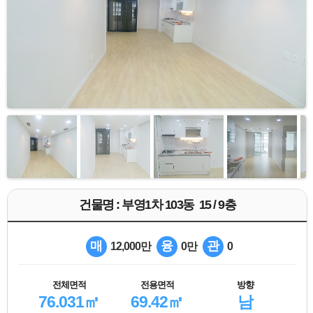
건물명 : 부영1차 103동 15 / 9층
매
융
관
12,000만
0만
0
전체면적
전용면적
방향
76.031㎡
69.42㎡
남