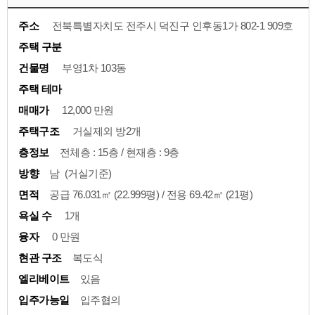
주소
전북특별자치도 전주시 덕진구 인후동1가 802-1 909호
주택 구분
건물명
부영1차 103동
주택 테마
매매가
12,000 만원
주택구조
거실제외 방2개
층정보
전체층 : 15층 / 현재층 : 9층
방향
남 (거실기준)
면적
공급 76.031㎡ (22.999평) / 전용 69.42㎡ (21평)
욕실 수
1개
융자
0 만원
현관 구조
복도식
엘리베이트
있음
입주가능일
입주협의