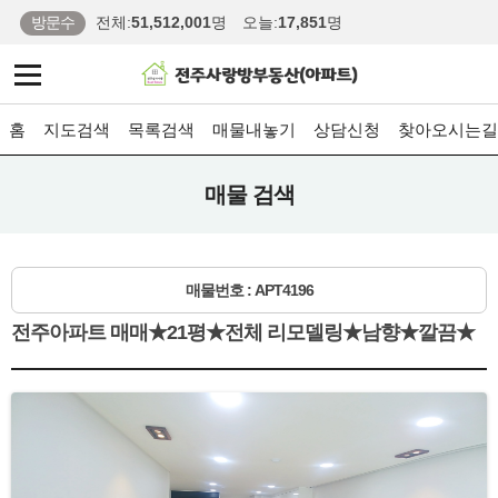
방문수
전체:
51,512,001
명
오늘:
17,851
명
홈
지도검색
목록검색
매물내놓기
상담신청
찾아오시는길
매물 검색
매물번호 : APT4196
전주아파트 매매★21평★전체 리모델링★남향★깔끔★