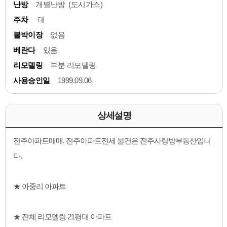
난방
개별난방 (도시가스)
주차
대
붙박이장
없음
베란다
있음
리모델링
부분 리모델링
사용승인일
1999.09.06
상세설명
전주아파트매매. 전주아파트전세 물건은 전주사랑방부동산입니
다.
★ 아중리 아파트
★ 전체 리모델링 21평대 아파트